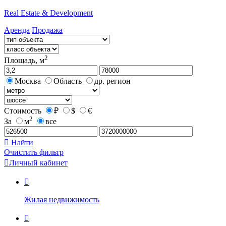
Real Estate & Development
Аренда
Продажа
2
Площадь, м
Москва
Область
др. регион
Стоимость
₽
$
€
2
За
м
все

Найти
Очистить фильтр

Личный кабинет

Жилая недвижимость
