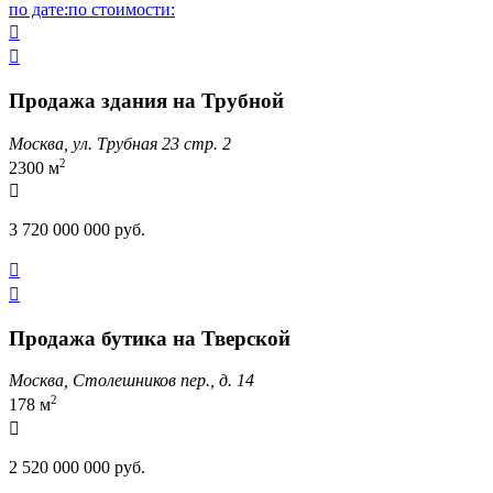
по дате:
по стоимости:


Продажа здания на Трубной
Москва, ул. Трубная 23 стр. 2
2
2300 м

3 720 000 000 руб.


Продажа бутика на Тверской
Москва, Столешников пер., д. 14
2
178 м

2 520 000 000 руб.