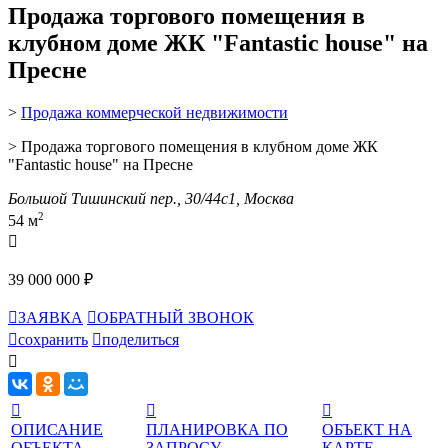
Продажа торгового помещения в
клубном доме ЖК "Fantastic house" на
Пресне
>
Продажа коммерческой недвижимости
> Продажа торгового помещения в клубном доме ЖК
"Fantastic house" на Пресне
Большой Тишинский пер., 30/44с1, Москва
2
54 м

39 000 000 ₽

ЗАЯВКА

ОБРАТНЫЙ ЗВОНОК

сохранить

поделиться




ОПИСАНИЕ
ПЛАНИРОВКА ПО
ОБЪЕКТ НА
ОБЪЕКТА
ЗАПРОСУ
КАРТЕ