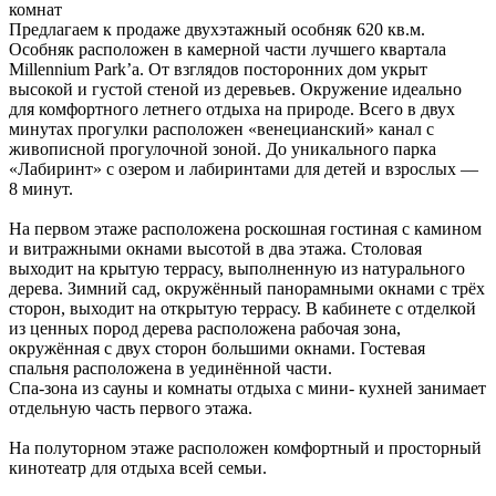
комнат
Предлагаем к продаже двухэтажный особняк 620 кв.м.
Особняк расположен в камерной части лучшего квартала
Millennium Park’а. От взглядов посторонних дом укрыт
высокой и густой стеной из деревьев. Окружение идеально
для комфортного летнего отдыха на природе. Всего в двух
минутах прогулки расположен «венецианский» канал с
живописной прогулочной зоной. До уникального парка
«Лабиринт» с озером и лабиринтами для детей и взрослых —
8 минут.
На первом этаже расположена роскошная гостиная с камином
и витражными окнами высотой в два этажа. Столовая
выходит на крытую террасу, выполненную из натурального
дерева. Зимний сад, окружённый панорамными окнами с трёх
сторон, выходит на открытую террасу. В кабинете с отделкой
из ценных пород дерева расположена рабочая зона,
окружённая с двух сторон большими окнами. Гостевая
спальня расположена в уединённой части.
Спа-зона из сауны и комнаты отдыха с мини- кухней занимает
отдельную часть первого этажа.
На полуторном этаже расположен комфортный и просторный
кинотеатр для отдыха всей семьи.