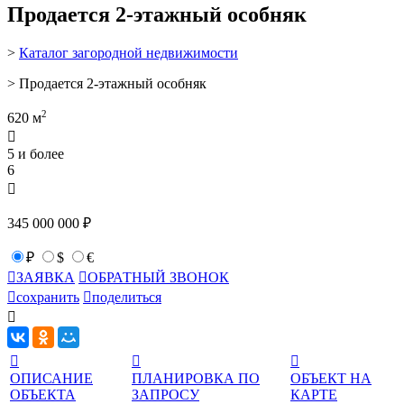
Продается 2-этажный особняк
>
Каталог загородной недвижимости
> Продается 2-этажный особняк
2
620 м

5 и более
6

345 000 000 ₽
₽
$
€

ЗАЯВКА

ОБРАТНЫЙ ЗВОНОК

сохранить

поделиться




ОПИСАНИЕ
ПЛАНИРОВКА ПО
ОБЪЕКТ НА
ОБЪЕКТА
ЗАПРОСУ
КАРТЕ