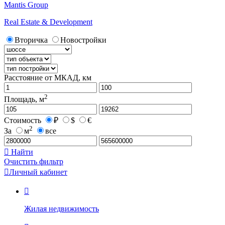
Mantis Group
Real Estate & Development
Вторичка
Новостройки
Расстояние от МКАД, км
2
Площадь, м
Стоимость
₽
$
€
2
За
м
все

Найти
Очистить фильтр

Личный кабинет

Жилая недвижимость