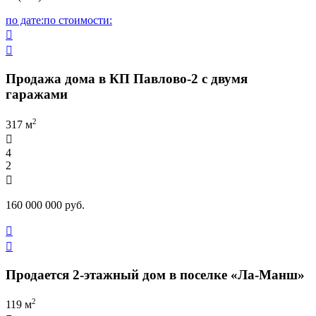
по дате:
по стоимости:


Продажа дома в КП Павлово-2 с двумя
гаражами
2
317 м

4
2

160 000 000 руб.


Продается 2-этажный дом в поселке «Ла-Манш»
2
119 м