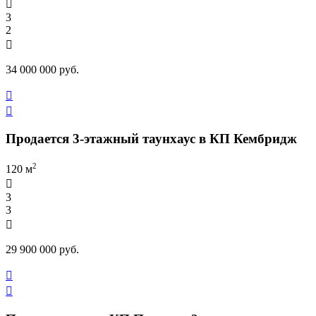

3
2

34 000 000 руб.


Продается 3-этажный таунхаус в КП Кембридж
2
120 м

3
3

29 900 000 руб.

