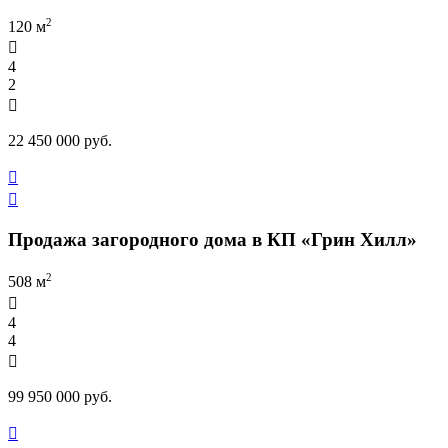
2
120 м

4
2

22 450 000 руб.


Продажа загородного дома в КП «Грин Хилл»
2
508 м

4
4

99 950 000 руб.
