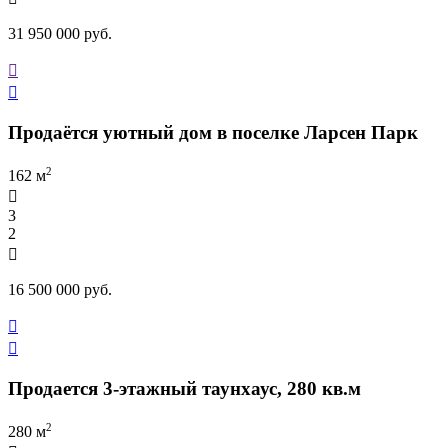
31 950 000 руб.


Продаётся уютный дом в поселке Ларсен Парк
2
162 м

3
2

16 500 000 руб.


Продается 3-этажный таунхаус, 280 кв.м
2
280 м