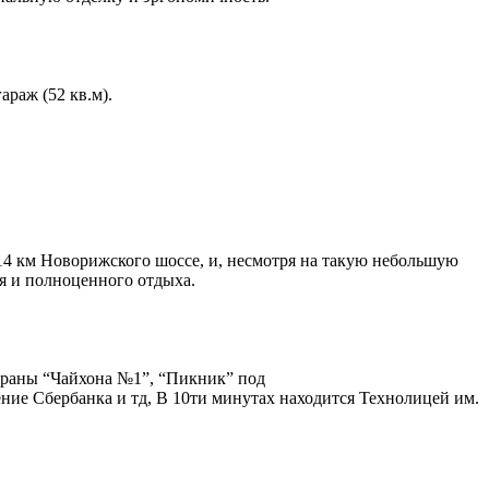
араж (52 кв.м).
4 км Новорижского шоссе, и, несмотря на такую небольшую
я и полноценного отдыха.
тораны “Чайхона №1”, “Пикник” под
ние Сбербанка и тд, В 10ти минутах находится Технолицей им.