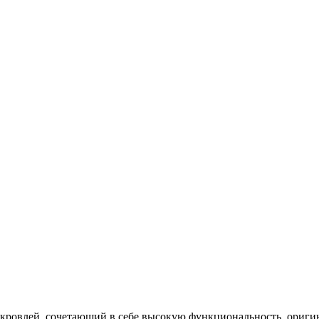
 кровлей, сочетающий в себе высокую функциональность, ориги