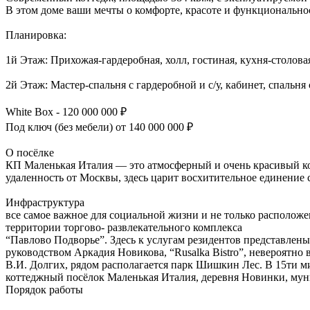
В этом доме ваши мечты о комфорте, красоте и функционально
Планировка:
1й Этаж: Прихожая-гардеробная, холл, гостиная, кухня-столовая,
2й Этаж: Мастер-спальня с гардеробной и с/у, кабинет, спальня с 
White Box - 120 000 000 ₽
Под ключ (без мебели) от 140 000 000 ₽
О посёлке
КП Маленькая Италия — это атмосферный и очень красивый ко
удаленность от Москвы, здесь царит восхитительное единение
Инфраструктура
все самое важное для социальной жизни и не только расположен
территории торгово- развлекательного комплекса
“Павлово Подворье”. Здесь к услугам резидентов представлены
руководством Аркадия Новикова, “Rusalka Bistro”, невероятно
В.И. Долгих, рядом располагается парк Шишкин Лес. В 15ти мину
коттеджный посёлок Маленькая Италия, деревня Новинки, мун
Порядок работы