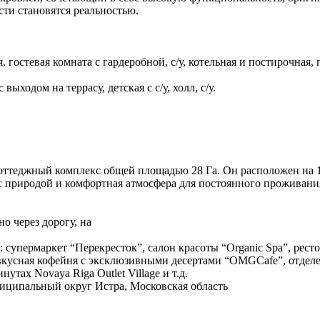
сти становятся реальностью.
 гостевая комната с гардеробной, с/у, котельная и постирочная, г
выходом на террасу, детская с с/у, холл, с/у.
ттеджный комплекс общей площадью 28 Га. Он расположен на 1
 с природой и комфортная атмосфера для постоянного проживани
о через дорогу, на
: супермаркет “Перекресток”, салон красоты “Organic Spa”, рес
 вкусная кофейня с эксклюзивными десертами “OMGCafe”, отделе
тах Novaya Riga Outlet Village и т.д.
иципальный округ Истра, Московская область