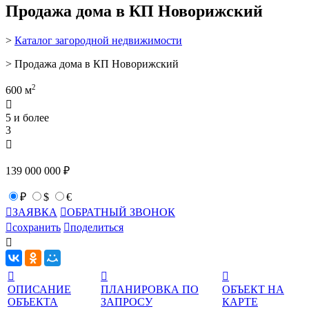
Продажа дома в КП Новорижский
>
Каталог загородной недвижимости
> Продажа дома в КП Новорижский
2
600 м

5 и более
3

139 000 000 ₽
₽
$
€

ЗАЯВКА

ОБРАТНЫЙ ЗВОНОК

сохранить

поделиться




ОПИСАНИЕ
ПЛАНИРОВКА ПО
ОБЪЕКТ НА
ОБЪЕКТА
ЗАПРОСУ
КАРТЕ