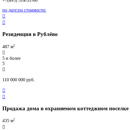
+7(495) 514-31-66
по дате:
по стоимости:


Резиденция в Рублёво
2
487 м

5 и более
5

110 000 000 руб.


Продажа дома в охраняемом коттеджном поселке
2
435 м
