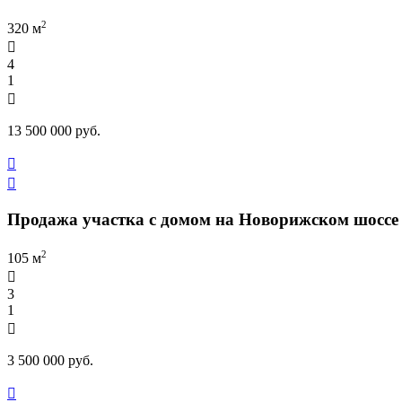
2
320 м

4
1

13 500 000 руб.


Продажа участка с домом на Новорижском шоссе
2
105 м

3
1

3 500 000 руб.
