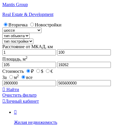
Mantis Group
Real Estate & Development
Вторичка
Новостройки
Расстояние от МКАД, км
2
Площадь, м
Стоимость
₽
$
€
2
За
м
все

Найти
Очистить фильтр

Личный кабинет

Жилая недвижимость