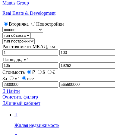
Mantis Group
Real Estate & Development
Вторичка
Новостройки
Расстояние от МКАД, км
2
Площадь, м
Стоимость
₽
$
€
2
За
м
все

Найти
Очистить фильтр

Личный кабинет

Жилая недвижимость