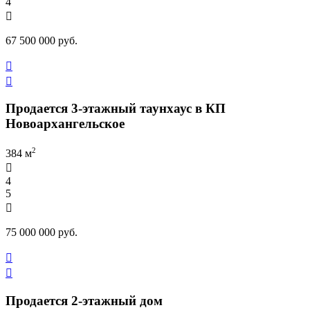
4

67 500 000 руб.


Продается 3-этажный таунхаус в КП
Новоархангельское
2
384 м

4
5

75 000 000 руб.


Продается 2-этажный дом