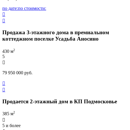
по дате:
по стоимости:


Продажа 3-этажного дома в премиальном
коттеджном поселке Усадьба Аносино
2
430 м
5

79 950 000 руб.


Продается 2-этажный дом в КП Подмосковье
2
385 м

5 и более