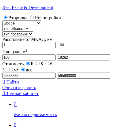
Real Estate & Development
Вторичка
Новостройки
Расстояние от МКАД, км
2
Площадь, м
Стоимость
₽
$
€
2
За
м
все

Найти
Очистить фильтр

Личный кабинет

Жилая недвижимость
