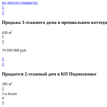
по дате:
по стоимости:


Продажа 3-этажного дома в премиальном коттед
2
430 м
5

79 950 000 руб.


Продается 2-этажный дом в КП Подмосковье
2
385 м

5 и более
4
