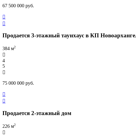
67 500 000 руб.


Продается 3-этажный таунхаус в КП Новоарханге
2
384 м

4
5

75 000 000 руб.


Продается 2-этажный дом
2
226 м
