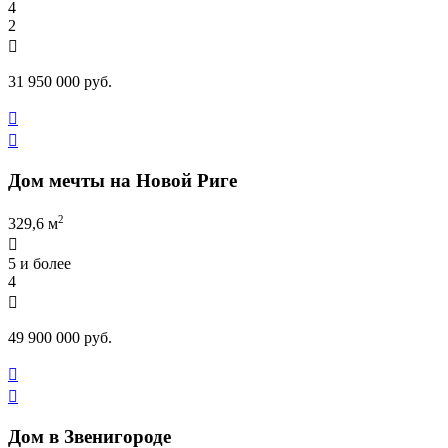
4
2

31 950 000 руб.


Дом мечты на Новой Риге
2
329,6 м

5 и более
4

49 900 000 руб.


Дом в Звенигороде