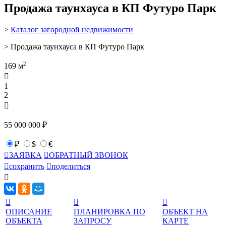
Продажа таунхауса в КП Футуро Парк
>
Каталог загородной недвижимости
> Продажа таунхауса в КП Футуро Парк
2
169 м

1
2

55 000 000 ₽
₽
$
€

ЗАЯВКА

ОБРАТНЫЙ ЗВОНОК

сохранить

поделиться




ОПИСАНИЕ
ПЛАНИРОВКА ПО
ОБЪЕКТ НА
ОБЪЕКТА
ЗАПРОСУ
КАРТЕ