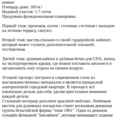
комнат
Площадь дома: 169 м.²
Видовой участок: 1.7 соток
Продумана функциональная планировка.
Первый этаж: прихожая, кухня - столовая, гостиная с выходом
на летнюю террасу, санузел.
Второй этаж: мастер-спальня со своей гардеробной, кабинет,
который может служить дополнительной спальней,
постирочная.
Третий этаж: душевая кабина и дубовая бочка для СПА, выход
на экспортируемую крышу, где можно поставить шезлонги и
организовать зону отдыха на свежем воздухе.
Угловой таунхаус построен в современном стиле из
высококачественных материалов и является прекрасной
альтернативой городской квартире. В таунхаусе всё
изначально делали для себя, уделяя пристальное внимание
каждой детали.
Стильный интерьер дополнен красивой мебелью. Любимым
местом для душевных посиделок станет роскошная диванная
группа бельгийской фирмы “rome 1961”. Один из диванов
оснащён функцией "реклайнер", которая превращает сиденья