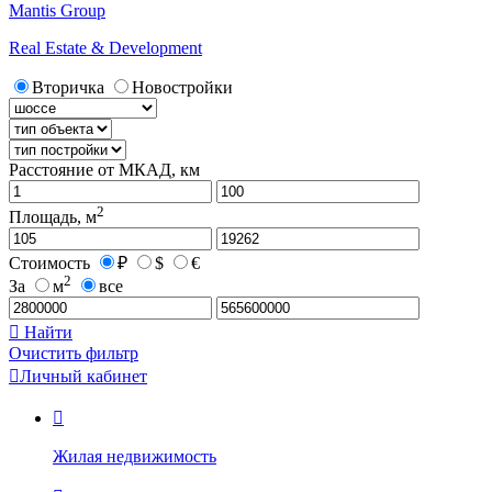
Mantis Group
Real Estate & Development
Вторичка
Новостройки
Расстояние от МКАД, км
2
Площадь, м
Стоимость
₽
$
€
2
За
м
все

Найти
Очистить фильтр

Личный кабинет

Жилая недвижимость