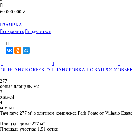

60 000 000 ₽

ЗАЯВКА

сохранить

поделиться




ОПИСАНИЕ ОБЪЕКТА
ПЛАНИРОВКА ПО ЗАПРОСУ
ОБЪЕК
277
общая площадь, м2
3
этажей
4
комнат
Таунхаус 277 м² в элитном комплексе Park Fonte от Villagio Estate
Площадь дома: 277 м²
Площадь участка: 1,51 сотки