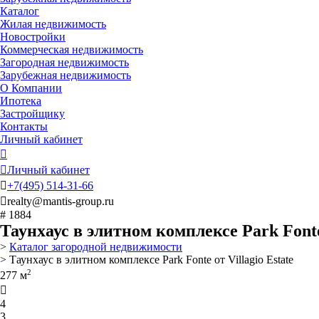
Каталог
Жилая недвижимость
Новостройки
Коммерческая недвижимость
Загородная недвижимость
Зарубежная недвижимость
О Компании
Ипотека
Застройщику
Контакты
Личный кабинет


Личный кабинет

+7
(495)
514-31-66

realty@mantis-group.ru
# 1884
Таунхаус в элитном комплексе Park Fonte 
>
Каталог загородной недвижимости
> Таунхаус в элитном комплексе Park Fonte от Villagio Estate
2
277 м

4
3