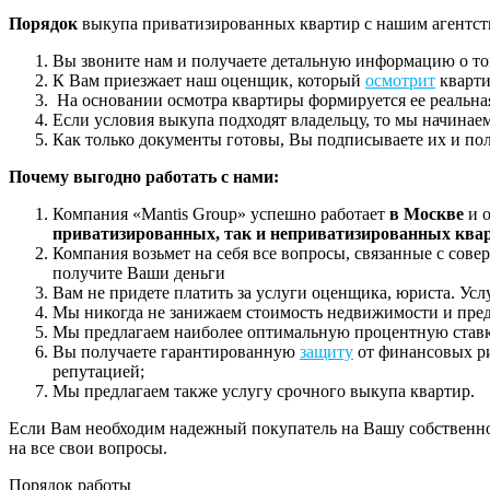
Порядок
выкупа приватизированных квартир с нашим агентст
Вы звоните нам и получаете детальную информацию о том
К Вам приезжает наш оценщик, который
осмотрит
кварти
На основании осмотра квартиры формируется ее реальна
Если условия выкупа подходят владельцу, то мы начинае
Как только документы готовы, Вы подписываете их и пол
Почему выгодно работать с нами:
Компания «Mantis Group» успешно работает
в Москве
и о
приватизированных, так и неприватизированных квар
Компания возьмет на себя все вопросы, связанные с сов
получите Ваши деньги
Вам не придете платить за услуги оценщика, юриста. Ус
Мы никогда не занижаем стоимость недвижимости и пред
Мы предлагаем наиболее оптимальную процентную ставку 
Вы получаете гарантированную
защиту
от финансовых ри
репутацией;
Мы предлагаем также услугу срочного выкупа квартир.
Если Вам необходим надежный покупатель на Вашу собственнос
на все свои вопросы.
Порядок работы