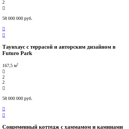
2

58 000 000 руб.


Таунхаус с террасой и авторским дизайном в
Futuro Park
2
167,5 м

2
2

58 000 000 руб.


Современный коттедж с хаммамом и каминами