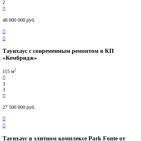
2

48 000 000 руб.


Таунхаус с современным ремонтом в КП
«Кембридж»
2
115 м

3
3

27 500 000 руб.


Таунхаус в элитном комплексе Park Fonte от