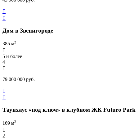


Дом в Звенигороде
2
385 м

5 и более
4

79 000 000 руб.


Таунхаус «под ключ» в клубном ЖК Futuro Park
2
169 м

2