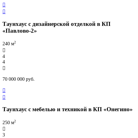


Таунхаус с дизайнерской отделкой в КП
«Павлово-2»
2
240 м

4
4

70 000 000 руб.


Таунхаус с мебелью и техникой в КП «Онегино»
2
250 м

3