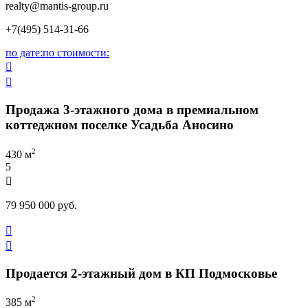
realty
@mantis-group.ru
+7(495) 514-31-66
по дате:
по стоимости:


Продажа 3-этажного дома в премиальном
коттеджном поселке Усадьба Аносино
2
430 м
5

79 950 000 руб.


Продается 2-этажный дом в КП Подмосковье
2
385 м