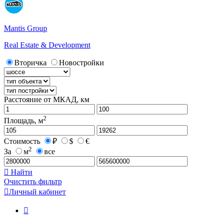
Mantis Group
Real Estate & Development
Вторичка
Новостройки
Расстояние от МКАД, км
2
Площадь, м
Стоимость
₽
$
€
2
За
м
все

Найти
Очистить фильтр

Личный кабинет
