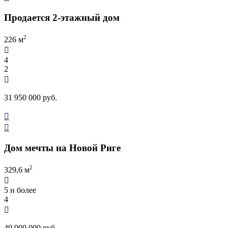
Продается 2-этажный дом
2
226 м

4
2

31 950 000 руб.


Дом мечты на Новой Риге
2
329,6 м

5 и более
4

49 900 000 руб.