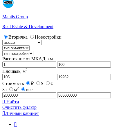
Mantis Group
Real Estate & Development
Вторичка
Новостройки
Расстояние от МКАД, км
2
Площадь, м
Стоимость
₽
$
€
2
За
м
все

Найти
Очистить фильтр

Личный кабинет
