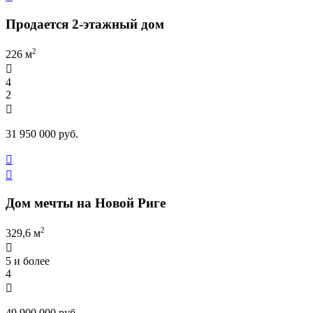
Продается 2-этажный дом
2
226 м

4
2

31 950 000 руб.


Дом мечты на Новой Риге
2
329,6 м

5 и более
4

49 900 000 руб.