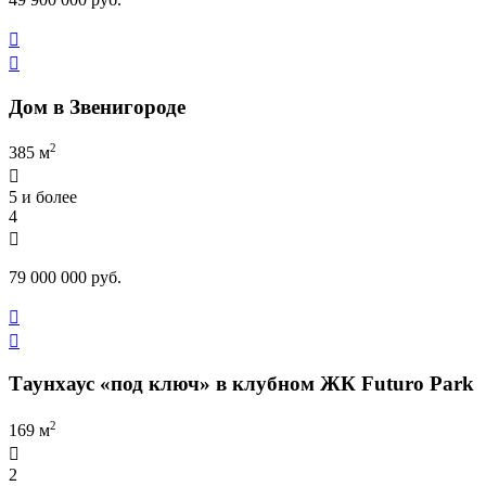


Дом в Звенигороде
2
385 м

5 и более
4

79 000 000 руб.


Таунхаус «под ключ» в клубном ЖК Futuro Park
2
169 м

2