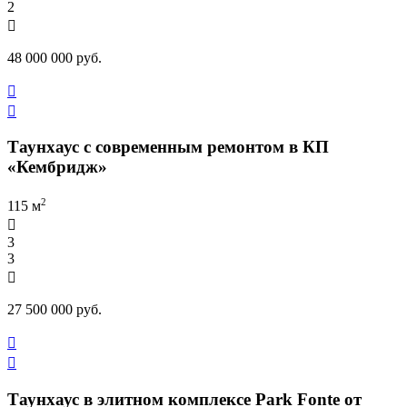
2

48 000 000 руб.


Таунхаус с современным ремонтом в КП
«Кембридж»
2
115 м

3
3

27 500 000 руб.


Таунхаус в элитном комплексе Park Fonte от