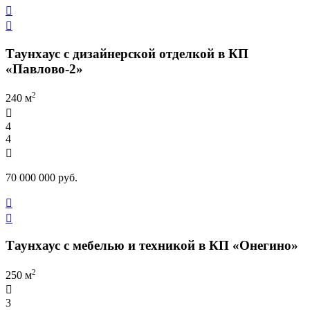


Таунхаус с дизайнерской отделкой в КП
«Павлово-2»
2
240 м

4
4

70 000 000 руб.


Таунхаус с мебелью и техникой в КП «Онегино»
2
250 м

3