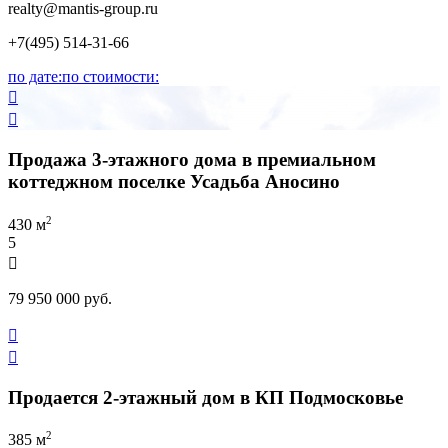
realty
@mantis-group.ru
+7(495) 514-31-66
по дате:
по стоимости:


Продажа 3-этажного дома в премиальном
коттеджном поселке Усадьба Аносино
2
430 м
5

79 950 000 руб.


Продается 2-этажный дом в КП Подмосковье
2
385 м