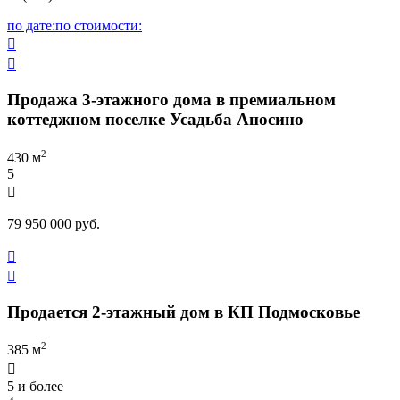
по дате:
по стоимости:


Продажа 3-этажного дома в премиальном
коттеджном поселке Усадьба Аносино
2
430 м
5

79 950 000 руб.


Продается 2-этажный дом в КП Подмосковье
2
385 м

5 и более