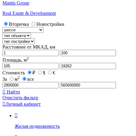
Mantis Group
Real Estate & Development
Вторичка
Новостройки
Расстояние от МКАД, км
2
Площадь, м
Стоимость
₽
$
€
2
За
м
все

Найти
Очистить фильтр

Личный кабинет

Жилая недвижимость