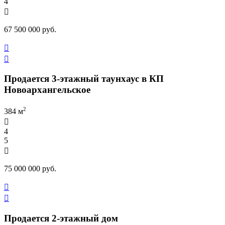
4

67 500 000 руб.


Продается 3-этажный таунхаус в КП
Новоархангельское
2
384 м

4
5

75 000 000 руб.


Продается 2-этажный дом