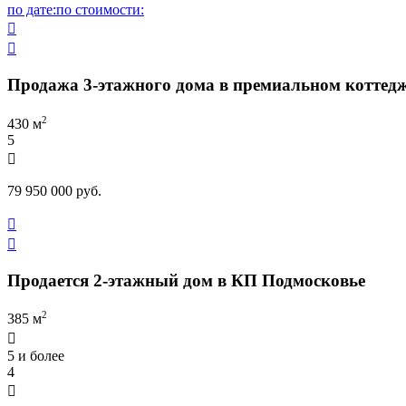
по дате:
по стоимости:


Продажа 3-этажного дома в премиальном коттед
2
430 м
5

79 950 000 руб.


Продается 2-этажный дом в КП Подмосковье
2
385 м

5 и более
4
