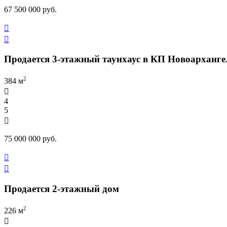
67 500 000 руб.


Продается 3-этажный таунхаус в КП Новоарханге
2
384 м

4
5

75 000 000 руб.


Продается 2-этажный дом
2
226 м
