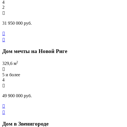
4
2

31 950 000 руб.


Дом мечты на Новой Риге
2
329,6 м

5 и более
4

49 900 000 руб.


Дом в Звенигороде