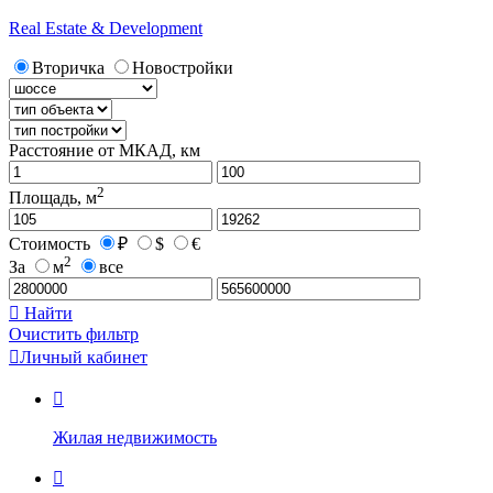
Real Estate & Development
Вторичка
Новостройки
Расстояние от МКАД, км
2
Площадь, м
Стоимость
₽
$
€
2
За
м
все

Найти
Очистить фильтр

Личный кабинет

Жилая недвижимость
