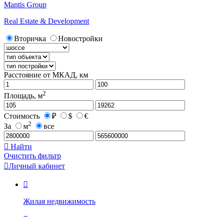
Mantis Group
Real Estate & Development
Вторичка
Новостройки
Расстояние от МКАД, км
2
Площадь, м
Стоимость
₽
$
€
2
За
м
все

Найти
Очистить фильтр

Личный кабинет

Жилая недвижимость