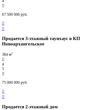
4

67 500 000 руб.


Продается 3-этажный таунхаус в КП
Новоархангельское
2
384 м

4
5

75 000 000 руб.


Продается 2-этажный дом