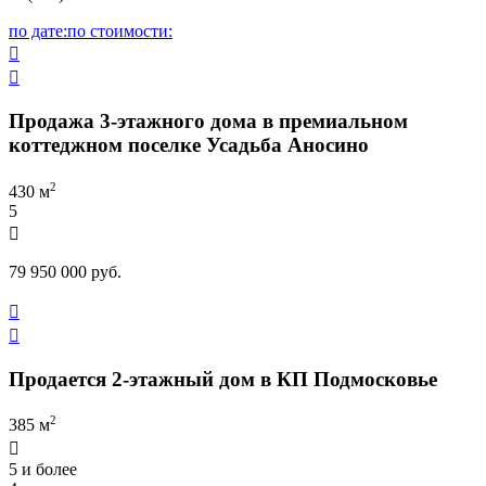
по дате:
по стоимости:


Продажа 3-этажного дома в премиальном
коттеджном поселке Усадьба Аносино
2
430 м
5

79 950 000 руб.


Продается 2-этажный дом в КП Подмосковье
2
385 м

5 и более