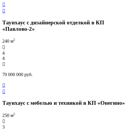


Таунхаус с дизайнерской отделкой в КП
«Павлово-2»
2
240 м

4
4

70 000 000 руб.


Таунхаус с мебелью и техникой в КП «Онегино»
2
250 м

3