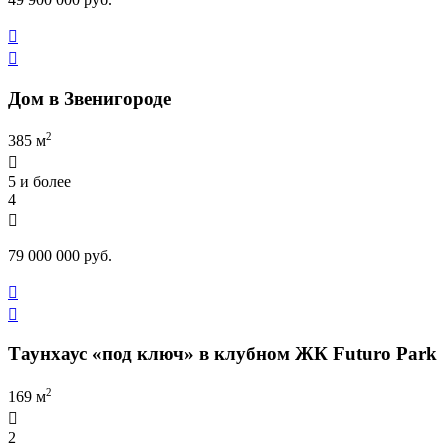


Дом в Звенигороде
2
385 м

5 и более
4

79 000 000 руб.


Таунхаус «под ключ» в клубном ЖК Futuro Park
2
169 м

2