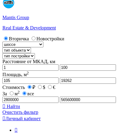
Mantis Group
Real Estate & Development
Вторичка
Новостройки
Расстояние от МКАД, км
2
Площадь, м
Стоимость
₽
$
€
2
За
м
все

Найти
Очистить фильтр

Личный кабинет
