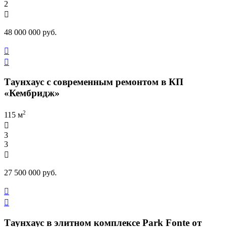
2

48 000 000 руб.


Таунхаус с современным ремонтом в КП
«Кембридж»
2
115 м

3
3

27 500 000 руб.


Таунхаус в элитном комплексе Park Fonte от