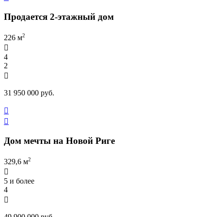
Продается 2-этажный дом
2
226 м

4
2

31 950 000 руб.


Дом мечты на Новой Риге
2
329,6 м

5 и более
4

49 900 000 руб.