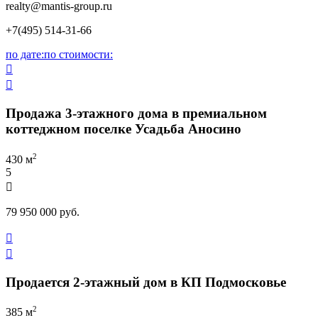
realty
@mantis-group.ru
+7(495) 514-31-66
по дате:
по стоимости:


Продажа 3-этажного дома в премиальном
коттеджном поселке Усадьба Аносино
2
430 м
5

79 950 000 руб.


Продается 2-этажный дом в КП Подмосковье
2
385 м