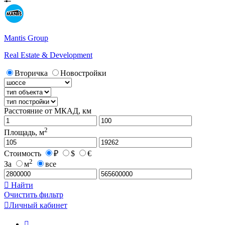
Mantis Group
Real Estate & Development
Вторичка
Новостройки
Расстояние от МКАД, км
2
Площадь, м
Стоимость
₽
$
€
2
За
м
все

Найти
Очистить фильтр

Личный кабинет
