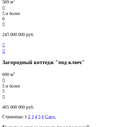
2
569 м

5 и более
6

245 000 000 руб.


Загородный коттедж "под ключ"
2
690 м

5 и более
5

465 000 000 руб.
Страницы:
1
2
3
4
5
6
След.