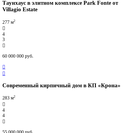
Таунхаус в элитном комплексе Park Fonte от
Villagio Estate
2
277 м

4
3

60 000 000 руб.


Современный кирпичный дом в КП «Крона»
2
283 м

4
4

55 000 000 руб.