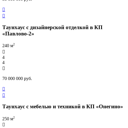


Таунхаус с дизайнерской отделкой в КП
«Павлово-2»
2
240 м

4
4

70 000 000 руб.


Таунхаус с мебелью и техникой в КП «Онегино»
2
250 м
