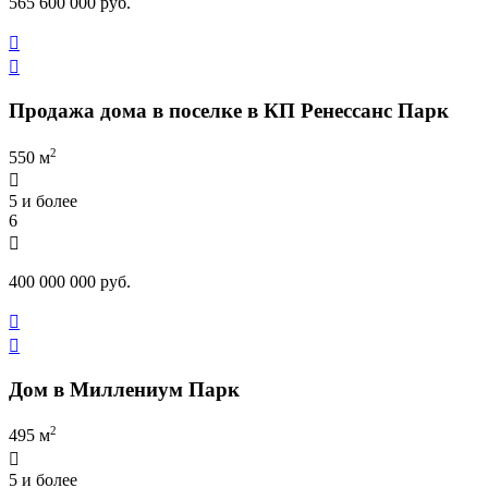
565 600 000 руб.


Продажа дома в поселке в КП Ренессанс Парк
2
550 м

5 и более
6

400 000 000 руб.


Дом в Миллениум Парк
2
495 м

5 и более