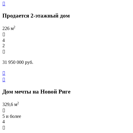

Продается 2-этажный дом
2
226 м

4
2

31 950 000 руб.


Дом мечты на Новой Риге
2
329,6 м

5 и более
4
