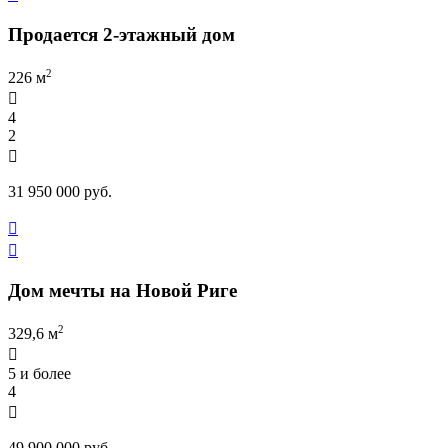
Продается 2-этажный дом
2
226 м

4
2

31 950 000 руб.


Дом мечты на Новой Риге
2
329,6 м

5 и более
4

49 900 000 руб.