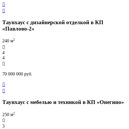


Таунхаус с дизайнерской отделкой в КП
«Павлово-2»
2
240 м

4
4

70 000 000 руб.


Таунхаус с мебелью и техникой в КП «Онегино»
2
250 м

3