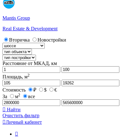
Mantis Group
Real Estate & Development
Вторичка
Новостройки
Расстояние от МКАД, км
2
Площадь, м
Стоимость
₽
$
€
2
За
м
все

Найти
Очистить фильтр

Личный кабинет
