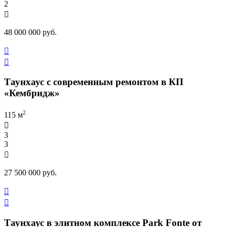
2

48 000 000 руб.


Таунхаус с современным ремонтом в КП
«Кембридж»
2
115 м

3
3

27 500 000 руб.


Таунхаус в элитном комплексе Park Fonte от