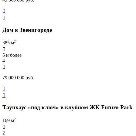


Дом в Звенигороде
2
385 м

5 и более
4

79 000 000 руб.


Таунхаус «под ключ» в клубном ЖК Futuro Park
2
169 м

2