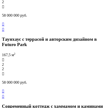
2

58 000 000 руб.


Таунхаус с террасой и авторским дизайном в
Futuro Park
2
167,5 м

2
2

58 000 000 руб.


Современный коттедж с хаммамом и каминами