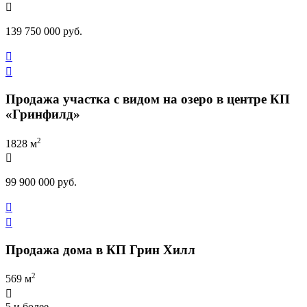

139 750 000 руб.


Продажа участка с видом на озеро в центре КП
«Гринфилд»
2
1828 м

99 900 000 руб.


Продажа дома в КП Грин Хилл
2
569 м

5 и более