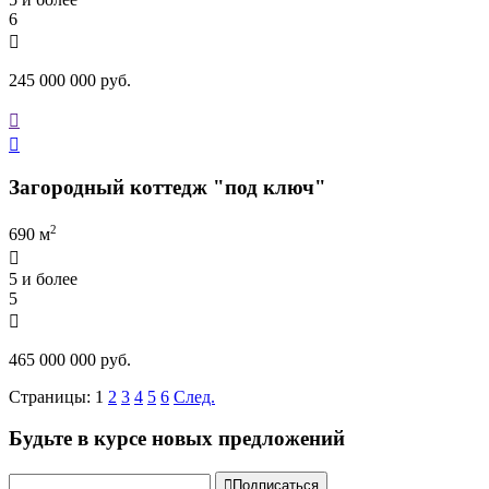
6

245 000 000 руб.


Загородный коттедж "под ключ"
2
690 м

5 и более
5

465 000 000 руб.
Страницы:
1
2
3
4
5
6
След.
Будьте в курсе новых предложений

Подписаться