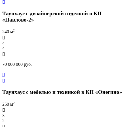

Таунхаус с дизайнерской отделкой в КП
«Павлово-2»
2
240 м

4
4

70 000 000 руб.


Таунхаус с мебелью и техникой в КП «Онегино»
2
250 м

3
2
