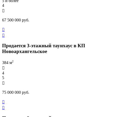
5 и более
4

67 500 000 руб.


Продается 3-этажный таунхаус в КП
Новоархангельское
2
384 м

4
5

75 000 000 руб.

