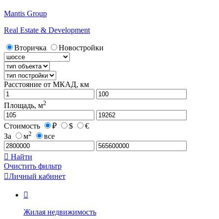
Mantis Group
Real Estate & Development
Вторичка
Новостройки
Расстояние от МКАД, км
2
Площадь, м
Стоимость
₽
$
€
2
За
м
все

Найти
Очистить фильтр

Личный кабинет

Жилая недвижимость