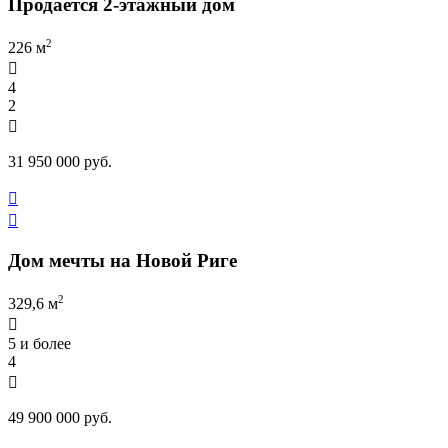
Продается 2-этажный дом
2
226 м

4
2

31 950 000 руб.


Дом мечты на Новой Риге
2
329,6 м

5 и более
4

49 900 000 руб.