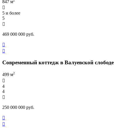
2
847 м

5 и более
5

469 000 000 руб.


Современный коттедж в Валуевской слободе
2
499 м

4
4

250 000 000 руб.

