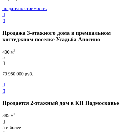
по дате:
по стоимости:


Продажа 3-этажного дома в премиальном
коттеджном поселке Усадьба Аносино
2
430 м
5

79 950 000 руб.


Продается 2-этажный дом в КП Подмосковье
2
385 м

5 и более