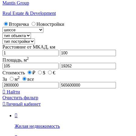
Mantis Group
Real Estate & Development
Вторичка
Новостройки
Расстояние от МКАД, км
2
Площадь, м
Стоимость
₽
$
€
2
За
м
все

Найти
Очистить фильтр

Личный кабинет

Жилая недвижимость