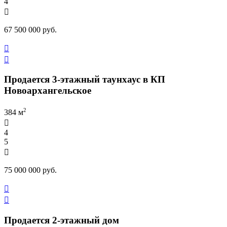
4

67 500 000 руб.


Продается 3-этажный таунхаус в КП
Новоархангельское
2
384 м

4
5

75 000 000 руб.


Продается 2-этажный дом