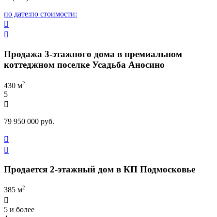
по дате:
по стоимости:


Продажа 3-этажного дома в премиальном
коттеджном поселке Усадьба Аносино
2
430 м
5

79 950 000 руб.


Продается 2-этажный дом в КП Подмосковье
2
385 м

5 и более