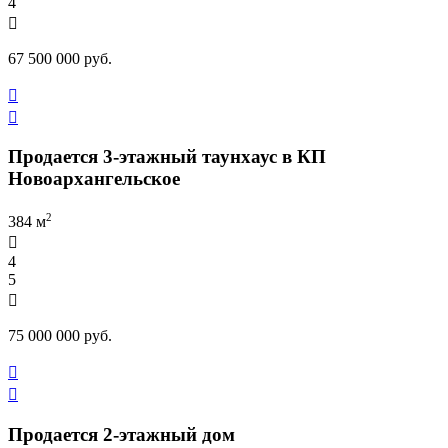
4

67 500 000 руб.


Продается 3-этажный таунхаус в КП
Новоархангельское
2
384 м

4
5

75 000 000 руб.


Продается 2-этажный дом