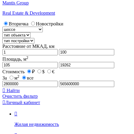
Mantis Group
Real Estate & Development
Вторичка
Новостройки
Расстояние от МКАД, км
2
Площадь, м
Стоимость
₽
$
€
2
За
м
все

Найти
Очистить фильтр

Личный кабинет

Жилая недвижимость