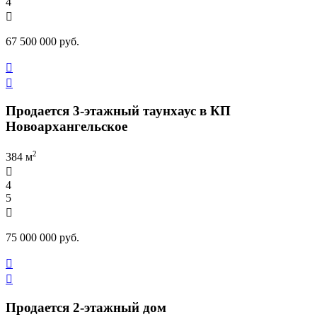
4

67 500 000 руб.


Продается 3-этажный таунхаус в КП
Новоархангельское
2
384 м

4
5

75 000 000 руб.


Продается 2-этажный дом