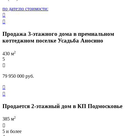
по дате:
по стоимости:


Продажа 3-этажного дома в премиальном
коттеджном поселке Усадьба Аносино
2
430 м
5

79 950 000 руб.


Продается 2-этажный дом в КП Подмосковье
2
385 м

5 и более