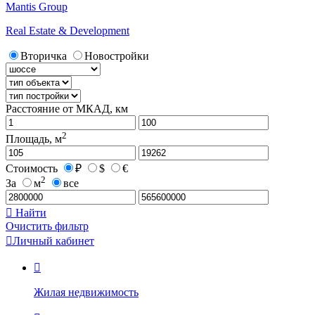
Mantis Group
Real Estate & Development
Вторичка
Новостройки
Расстояние от МКАД, км
2
Площадь, м
Стоимость
₽
$
€
2
За
м
все

Найти
Очистить фильтр

Личный кабинет

Жилая недвижимость