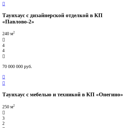

Таунхаус с дизайнерской отделкой в КП
«Павлово-2»
2
240 м

4
4

70 000 000 руб.


Таунхаус с мебелью и техникой в КП «Онегино»
2
250 м

3
2