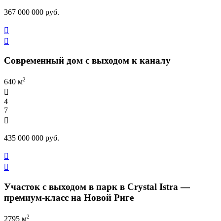
367 000 000 руб.


Современный дом с выходом к каналу
2
640 м

4
7

435 000 000 руб.


Участок с выходом в парк в Crystal Istra —
премиум-класс на Новой Риге
2
2795 м