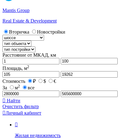
Mantis Group
Real Estate & Development
Вторичка
Новостройки
Расстояние от МКАД, км
2
Площадь, м
Стоимость
₽
$
€
2
За
м
все

Найти
Очистить фильтр

Личный кабинет

Жилая недвижимость