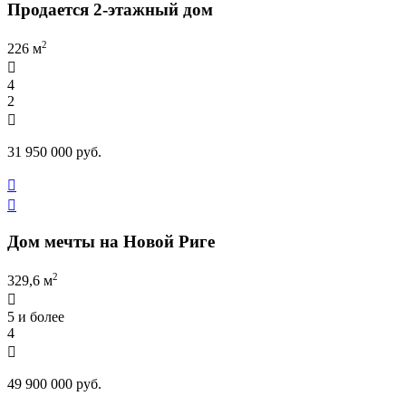
Продается 2-этажный дом
2
226 м

4
2

31 950 000 руб.


Дом мечты на Новой Риге
2
329,6 м

5 и более
4

49 900 000 руб.