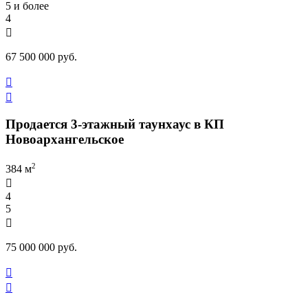
5 и более
4

67 500 000 руб.


Продается 3-этажный таунхаус в КП
Новоархангельское
2
384 м

4
5

75 000 000 руб.

