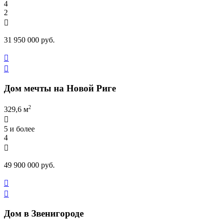
4
2

31 950 000 руб.


Дом мечты на Новой Риге
2
329,6 м

5 и более
4

49 900 000 руб.


Дом в Звенигороде