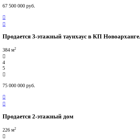
67 500 000 руб.


Продается 3-этажный таунхаус в КП Новоарханге
2
384 м

4
5

75 000 000 руб.


Продается 2-этажный дом
2
226 м
