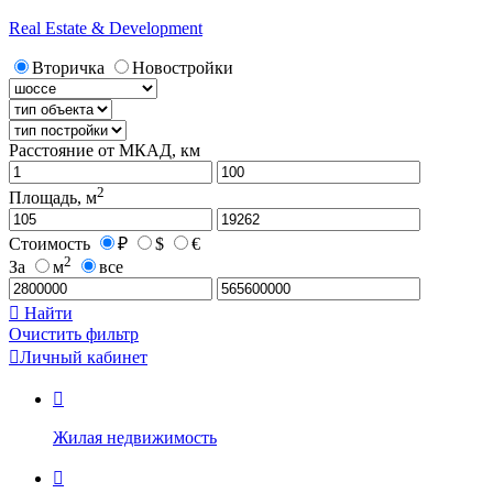
Real Estate & Development
Вторичка
Новостройки
Расстояние от МКАД, км
2
Площадь, м
Стоимость
₽
$
€
2
За
м
все

Найти
Очистить фильтр

Личный кабинет

Жилая недвижимость
