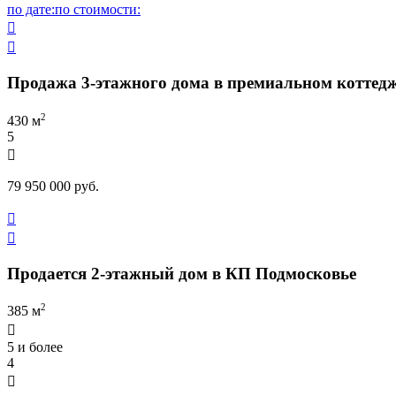
по дате:
по стоимости:


Продажа 3-этажного дома в премиальном коттед
2
430 м
5

79 950 000 руб.


Продается 2-этажный дом в КП Подмосковье
2
385 м

5 и более
4
