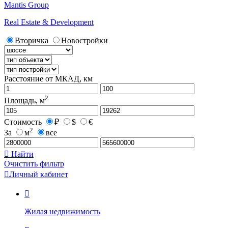
Mantis Group
Real Estate & Development
Вторичка
Новостройки
Расстояние от МКАД, км
2
Площадь, м
Стоимость
₽
$
€
2
За
м
все

Найти
Очистить фильтр

Личный кабинет

Жилая недвижимость