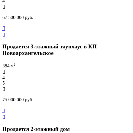
4

67 500 000 руб.


Продается 3-этажный таунхаус в КП
Новоархангельское
2
384 м

4
5

75 000 000 руб.


Продается 2-этажный дом