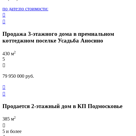
по дате:
по стоимости:


Продажа 3-этажного дома в премиальном
коттеджном поселке Усадьба Аносино
2
430 м
5

79 950 000 руб.


Продается 2-этажный дом в КП Подмосковье
2
385 м

5 и более